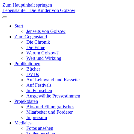
Zum Hauptinhalt springen
Lebensläufe - Die Kinder von Golzow
Start
Jenseits von Golzow
Zum Gegenstand
Die Chronik
Die Filme
Warum Golzow?
Wert und Wirkung
Publikationen
Bücher
DVDs
Auf Leinwand und Kassette
Auf Festivals
Im Fernsehen
Ausgewählte Pressestimmen
Projektdaten
Bio- und Filmografisches
Mitarbeiter und Förderer
Impressum
Mediales
Fotos ansehen
Trailer ansehen