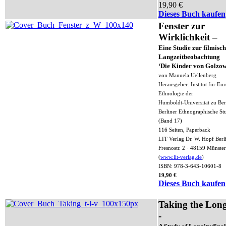
19,90 €
Dieses Buch kaufen
Fenster zur
Wirklichkeit –
Eine Studie zur filmisc
Langzeitbeobachtung
‘Die Kinder von Golzow
von Manuela Uellenberg
Herausgeber: Institut für Eu
Ethnologie der
Humboldt-Universität zu Ber
Berliner Ethnographische St
(Band 17)
116 Seiten, Paperback
LIT Verlag Dr. W. Hopf Berl
Fresnostr. 2 · 48159 Münster
(
www.lit-verlag.de
)
ISBN: 978-3-643-10601-8
19,90 €
Dieses Buch kaufen
Taking the Lon
-