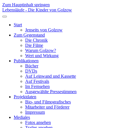
Zum Hauptinhalt springen
Lebensläufe - Die Kinder von Golzow
Start
Jenseits von Golzow
Zum Gegenstand
Die Chronik
Die Filme
Warum Golzow?
Wert und Wirkung
Publikationen
Bücher
DVDs
Auf Leinwand und Kassette
Auf Festivals
Im Fernsehen
Ausgewählte Pressestimmen
Projektdaten
Bio- und Filmografisches
Mitarbeiter und Förderer
Impressum
Mediales
Fotos ansehen
Trailer ansehen