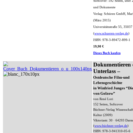
Softcover: 192 Seiten, über 
und Dokumente
Verlag: Schüren GmbH, Mar
(März 2015)
Universitätsstraße 55, 3503
(
www.schueren-verlag.de
)
ISBN: 978-3-89472-899-1
19,90 €
Dieses Buch kaufen
Dokumentieren 
Unterlass –
Ostdeutsche Film-und
Lebensgeschichte
in Winfried Junges “Di
von Golzow”
von René Lori
152 Seiten, Softcover
Büchner-Verlag Wissenschaf
Kultur (2009)
Viktoriastr. 30 · 64293 Darm
(
www.büchner-verlag.de
)
ISBN: 978-3-941310-05-6