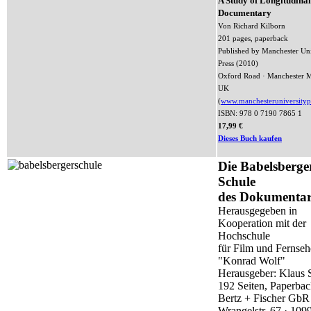
A Study of Longitudinal
Documentary
Von Richard Kilborn
201 pages, paperback
Published by Manchester Uni
Press (2010)
Oxford Road · Manchester 
UK
(
www.manchesteruniversityp
ISBN: 978 0 7190 7865 1
17,99 €
Dieses Buch kaufen
Die Babelsberge
Schule
des Dokumentar
Herausgegeben in
Kooperation mit der
Hochschule
für Film und Fernse
"Konrad Wolf"
Herausgeber: Klaus 
192 Seiten, Paperba
Bertz + Fischer GbR
Wrangelstr. 67 · 109